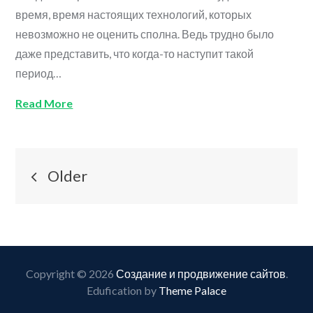
время, время настоящих технологий, которых
невозможно не оценить сполна. Ведь трудно было
даже представить, что когда-то наступит такой
период…
Read More
Навигация
Older
по
записям
Copyright © 2026
Создание и продвижение сайтов
.
Edufication by
Theme Palace