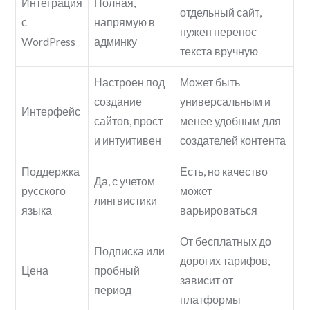
Интеграция
Полная,
отдельный сайт,
с
напрямую в
нужен перенос
WordPress
админку
текста вручную
Настроен под
Может быть
создание
универсальным и
Интерфейс
сайтов, прост
менее удобным для
и интуитивен
создателей контента
Поддержка
Есть, но качество
Да, с учетом
русского
может
лингвистики
языка
варьироваться
От бесплатных до
Подписка или
дорогих тарифов,
Цена
пробный
зависит от
период
платформы