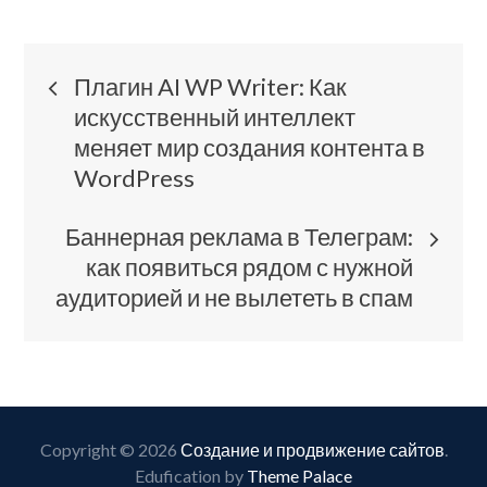
Навигация
Плагин AI WP Writer: Как
искусственный интеллект
по
меняет мир создания контента в
WordPress
записям
Баннерная реклама в Телеграм:
как появиться рядом с нужной
аудиторией и не вылететь в спам
Copyright © 2026
Создание и продвижение сайтов
.
Edufication by
Theme Palace