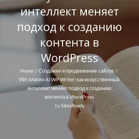
интеллект меняет
подход к созданию
контента в
WordPress
Home
Создание и продвижение сайтов
ИИ-плагин AI WP Writer: как искусственный
интеллект меняет подход к созданию
контента в WordPress
by
SitesReady