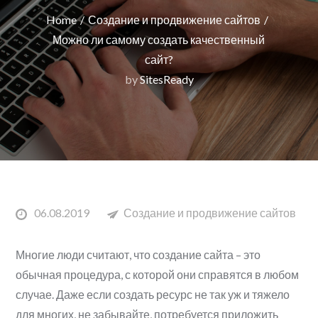
Home
Создание и продвижение сайтов
Можно ли самому создать качественный
сайт?
by
SitesReady
Posted
06.08.2019
Создание и продвижение сайтов
on
Многие люди считают, что создание сайта – это
обычная процедура, с которой они справятся в любом
случае. Даже если создать ресурс не так уж и тяжело
для многих, не забывайте, потребуется приложить